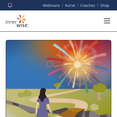
I
I
I
Webinare
Kurse
Coaches
Shop