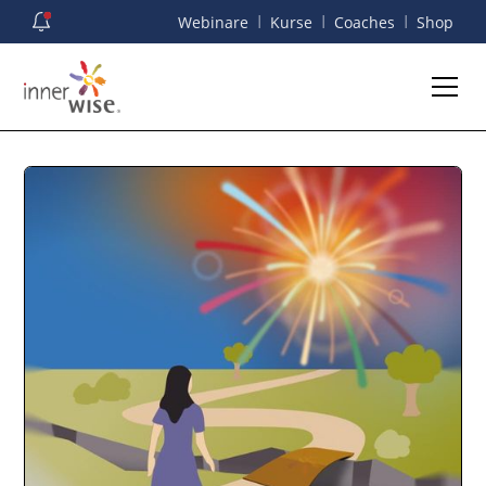
I
I
I
Webinare
Kurse
Coaches
Shop