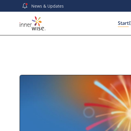
News
& Updates
Start
E