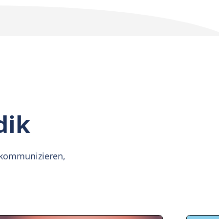
d achtsames Miteinander zu fördern.
g erfahren
dik
 kommunizieren,