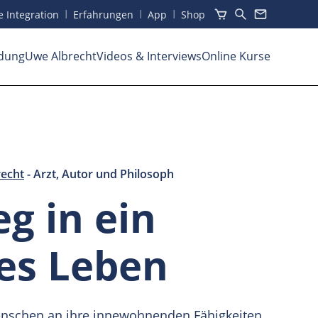
I
I
I
he Integration
Erfahrungen
App
Shop
dung
Uwe Albrecht
Videos
& Interviews
Online Kurse
echt
- Arzt, Autor und Philosoph
g in ein
tes Leben
enschen an ihre innewohnenden Fähigkeiten