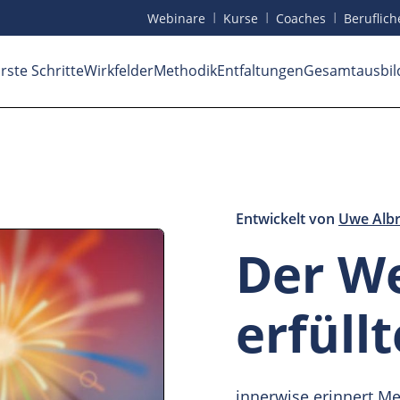
I
I
I
Webinare
Kurse
Coaches
Beruf
lic
rste Schritte
Wirkfelder
Methodik
Entfaltungen
Gesamtausbil
Entwickelt von
Uwe Albr
Der We
erfüll
innerwise erinnert M