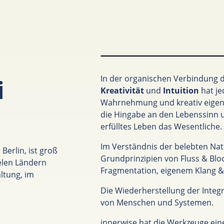
In der organischen Verbindung de
i
Kreativität
und
Intuition
hat je
Wahrnehmung und kreativ eigenv
die Hingabe an den Lebenssinn u
erfülltes Leben das Wesentliche.
Im Verständnis der belebten Nat
 Berlin, ist groß
Grundprinzipien von Fluss & Blo
elen Ländern
Fragmentation, eigenem Klang & 
ltung, im
Die Wiederherstellung der Inte
von Menschen und Systemen.
innerwise hat die Werkzeuge eine