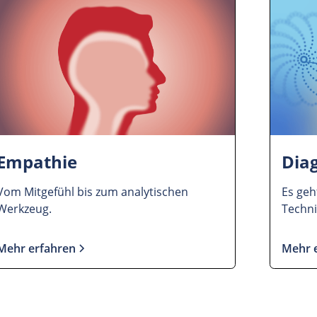
Empathie
Diag
Vom Mitgefühl bis zum analytischen
Es geh
Werkzeug.
Techni
Mehr erfahren
Mehr 