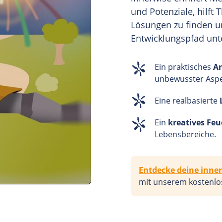
und Potenziale, hilft
Lösungen zu finden u
Entwicklungspfad unt
Ein praktisches
An
unbewusster Aspe
Eine realbasierte
Ein
kreatives Fe
Lebensbereiche.
Entdecke deine inner
mit unserem kostenl