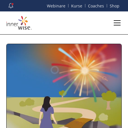
I
I
I
Webinare
Kurse
Coaches
Shop